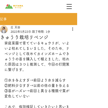
記事
広 天田
2023年5月23日
読了時間: 1分
きゅうり栽培リベンジ
家庭菜園で育てているキュウリが、いよ
いよ枯れてしまいました。そのため、リ
ベンジとして改めてカインズホームでき
ゅうりの苗を購入して植えました。枯れ
た原因は３つと推測して、今回の打開策
に繋げます。
①水を与えすぎ→前回より水を減らす
②肥料少なすぎ→以前の倍の量を与える
③苗がハズレ→前回と異なる種類で葉が
変色していない
これで、仮説検証していきたいと思いま