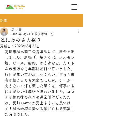
記事
広 天田
2023年8月21日
読了時間: 1分
はにわのさと祭り
更新日：
2023年8月22日
高崎市群馬商工会青年部にて、屋台を出
しました。唐揚げ、焼きそば、ホルモン
焼、ビール、射的、かき氷など、たくさ
んの出店を青年部総動員で行いました。
行列が無い方が珍しいくらい、ずっと来
客が続きとても大変でしたが、チーム一
丸となって汗を流した祭りは、何事にも
代えがたい達成感を味わいました。コロ
ナが終息後の久々の通常開催だったた
め、反動のせいか売上もきっと良いは
ず！群馬地域の勢いも感じられる充実し
た時間でした。