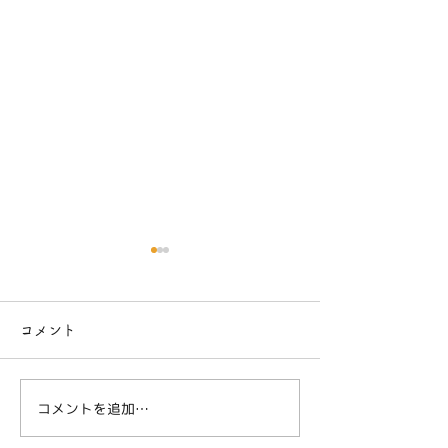
コメント
コメントを追加…
とにかく明るいチャッピ
ハイコンテクス