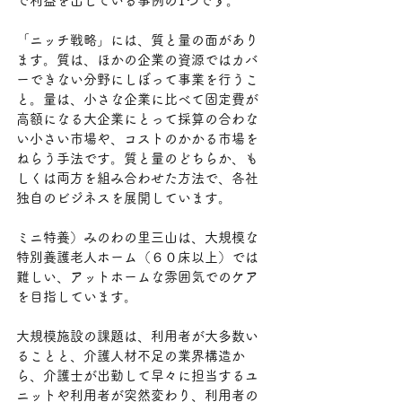
で利益を出している事例の1つです。
「ニッチ戦略」には、質と量の面があり
ます。質は、ほかの企業の資源ではカバ
ーできない分野にしぼって事業を行うこ
と。量は、小さな企業に比べて固定費が
高額になる大企業にとって採算の合わな
い小さい市場や、コストのかかる市場を
ねらう手法です。質と量のどちらか、も
しくは両方を組み合わせた方法で、各社
独自のビジネスを展開しています。
ミニ特養）みのわの里三山は、大規模な
特別養護老人ホーム（６０床以上）では
難しい、アットホームな雰囲気でのケア
を目指しています。
大規模施設の課題は、利用者が大多数い
ることと、介護人材不足の業界構造か
ら、介護士が出勤して早々に担当するユ
ニットや利用者が突然変わり、利用者の