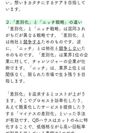
い」想いをカタチにするケアを目指して
います。
２.「差別化」と「ニッチ戦略」の違い
「差別化」と「ニッチ戦略」は混同され
がちだが異なる戦略です。「差別化」と
は他社と
競争する
ためのものです。逆
に、「ニッチ」とは他社と
競争しない
た
めのものです。「差別化」は業界1位の企
業に対して、チャレンジャーの企業が仕
掛けます。「ニッチ」は、業界上位とは
関係なく、限られた市場で生き残りを目
指します。
「差別化」を追求するとコストが上がり
ます。そこでプロセスを効率化したり、
あえて簡素化したサービスを提供したり
する「マイナスの差別化」といった手法
が有効です。QBハウスはカットのみに特
化することで、低価格ながら高い回転率