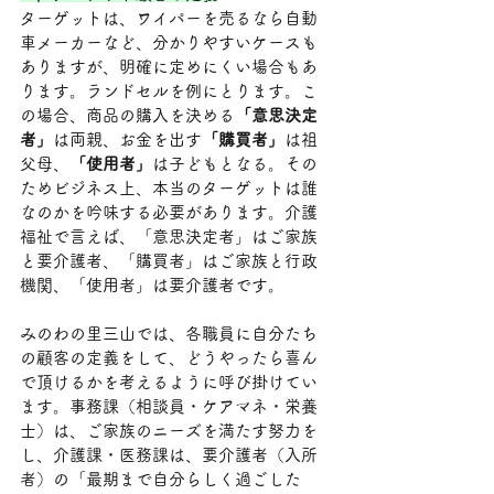
ターゲットは、ワイパーを売るなら自動
車メーカーなど、分かりやすいケースも
ありますが、明確に定めにくい場合もあ
ります。ランドセルを例にとります。こ
の場合、商品の購入を決める
「意思決定
者」
は両親、お金を出す
「購買者」
は祖
父母、
「使用者」
は子どもとなる。その
ためビジネス上、本当のターゲットは誰
なのかを吟味する必要があります。介護
福祉で言えば、「意思決定者」はご家族
と要介護者、「購買者」はご家族と行政
機関、「使用者」は要介護者です。
みのわの里三山では、各職員に自分たち
の顧客の定義をして、どうやったら喜ん
で頂けるかを考えるように呼び掛けてい
ます。事務課（相談員・ケアマネ・栄養
士）は、ご家族のニーズを満たす努力を
し、介護課・医務課は、要介護者（入所
者）の「最期まで自分らしく過ごした