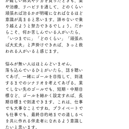
か難しい病気やケガを負ったときも、薬
や治療、リハビリを通して、どのくらい
頑張れば治るかが明確になればなるほど
意識が高まると思います。諦めないで乗
り越えようと努力できるでしょう。だか
らこそ、何か苦しんでいる人がいたら、
「いつまでに」「どのくらい」「頑張れ
ば大丈夫」と声掛けできれば、きっと救
われる人がいると感じます。
悩みが無い人はほとんどいません。
落ち込んでいるひとがいたら、話を聴い
てあげ、一緒にゴールを目指して、到達
するまでのシナリオを考えてあげる。果
てしない先のゴールでも、短期・中期目
標など、ゴールを細かく設定すれば、長
期目標まで到達できます。これは、仕事
でも大事なことですね。プライベートで
も仕事でも、最終目的地までの道しるべ
を共に作れる伴走者になれるよう意識し
たいと思います。