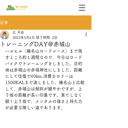
記事
広 天田
2023年5月6日
読了時間: 2分
トレーニングDAY＠赤城山
ハルヒル（榛名山ロードレース）まで残
すところ約１週間なので、今日はロード
バイクでトレーニングをしました。目的
地は赤城山の赤城神社にしました。距離
にして往復で60km,消費カロリーは
1500KALまで達しました。榛名山と比較
して、赤城山は傾斜が緩やかですが、上
り坂の距離が長い印象です。果てしなく
続く上り坂で、メンタルの強さと持久力
が必要な険しい道であります。