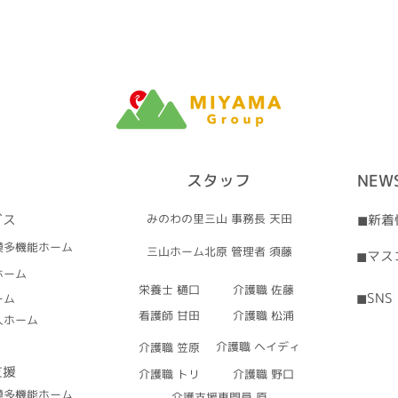
スタッフ
NEW
ビス
みのわの里三山 事務長 天田
◼︎新
模多機能ホーム
三山ホーム北原 管理者 須藤
◼︎マ
ホーム
​栄養士 樋口
介護職 佐藤
◼︎SNS
ーム
​看護師 甘田
介護職 松浦
人ホーム
介護職 ヘイディ
介護職 笠原
支援
介護職 トリ
介護職 野口
模多機能ホーム
介護支援専門員 原