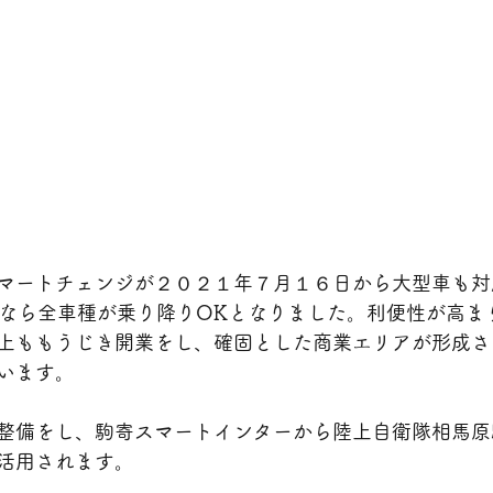
マートチェンジが２０２１年７月１６日から大型車も対
車なら全車種が乗り降りOKとなりました。利便性が高ま
上ももうじき開業をし、確固とした商業エリアが形成さ
います。
整備をし、駒寄スマートインターから陸上自衛隊相馬原
活用されます。