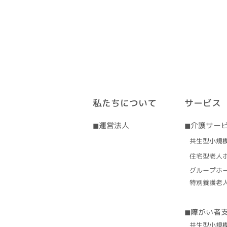
介」の力
私たちについて
サービス
◼︎運営法人
◼︎介護サー
​共生型小規
住宅型老人
グループホ
特別養護老
◼︎障がい者
​共生型小規