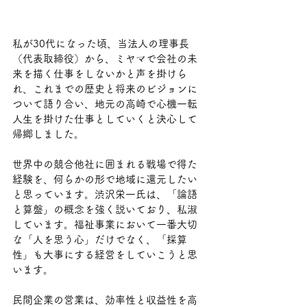
私が30代になった頃、当法人の理事長
（代表取締役）から、ミヤマで会社の未
来を描く仕事をしないかと声を掛けら
れ、これまでの歴史と将来のビジョンに
ついて語り合い、地元の高崎で心機一転 
人生を掛けた仕事としていくと決心して
帰郷しました。
世界中の競合他社に囲まれる戦場で得た
経験を、何らかの形で地域に還元したい
と思っています。渋沢栄一氏は、「論語
と算盤」の概念を強く説いており、私淑
しています。福祉事業において一番大切
な「人を思う心」だけでなく、「採算
性」も大事にする経営をしていこうと思
います。
民間企業の営業は、効率性と収益性を高