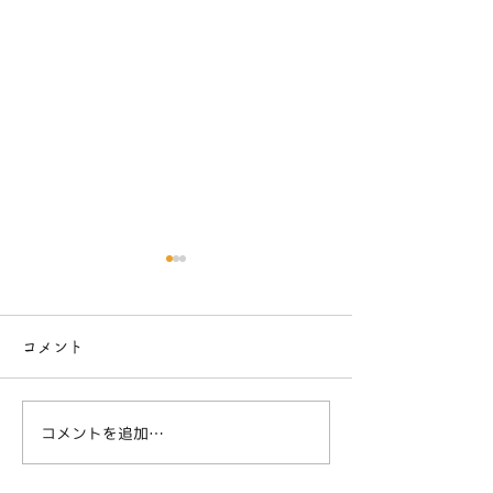
コメント
コメントを追加…
とにかく明るいチャッピ
ハイコンテクス
ー
罠