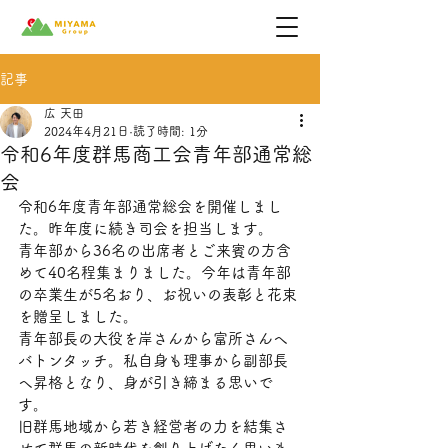
記事
広 天田
2024年4月21日
読了時間: 1分
令和6年度群馬商工会青年部通常総
会
令和6年度青年部通常総会を開催しまし
た。昨年度に続き司会を担当します。
青年部から36名の出席者とご来賓の方含
めて40名程集まりました。今年は青年部
の卒業生が5名おり、お祝いの表彰と花束
を贈呈しました。
青年部長の大役を岸さんから富所さんへ
バトンタッチ。私自身も理事から副部長
へ昇格となり、身が引き締まる思いで
す。
旧群馬地域から若き経営者の力を結集さ