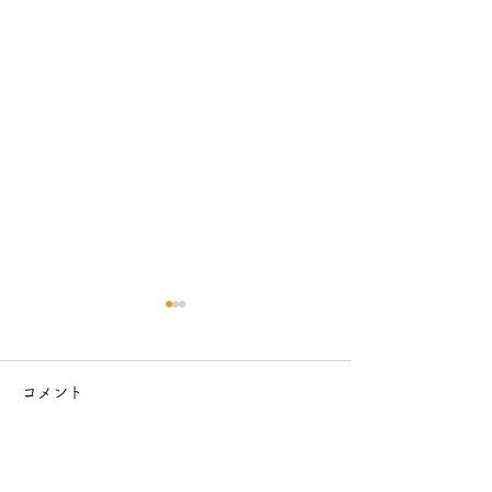
コメント
コメントを追加…
とにかく明るいチャッピ
ハイコンテクス