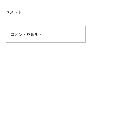
コメント
コメントを追加…
とにかく明るいチャッピ
ハイコンテクス
ー
罠
私たちについて
ブログ
◼︎運営法人
採用情報
サービス
お客様の声
◼︎介護サービス
ご支援のお願い
◼︎障がい者支援