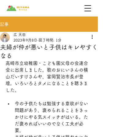
記事
広 天田
2023年9月8日
読了時間: 1分
夫婦が仲が悪いと子供はキレやすく
なる
高崎市立幼稚園・こども園父母の会連合
会に出席しました。歌のおにいさんの横
山だいすけさんや、富岡賢治市長が登
壇。いろいろとタメになることを聴きま
した。
今の子供たちは勉強する意欲がない
問題があり、褒められることをきっ
かけにやる気スイッチがはいる。た
だ褒めればいいのでなく工夫が必
要。