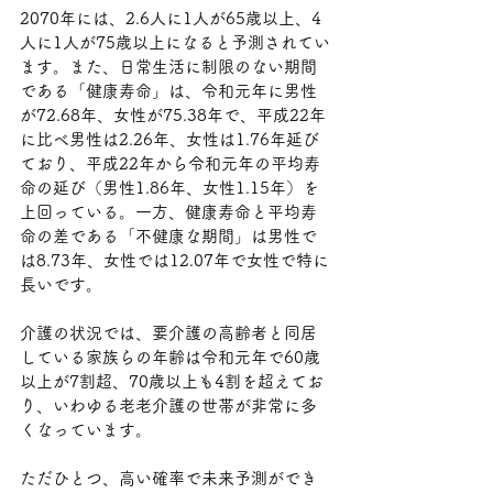
2070年には、2.6人に1人が65歳以上、4
人に1人が75歳以上になると予測されてい
ます。また、日常生活に制限のない期間
である「健康寿命」は、令和元年に男性
が72.68年、女性が75.38年で、平成22年
に比べ男性は2.26年、女性は1.76年延び
ており、平成22年から令和元年の平均寿
命の延び（男性1.86年、女性1.15年）を
上回っている。一方、健康寿命と平均寿
命の差である「不健康な期間」は男性で
は8.73年、女性では12.07年で女性で特に
長いです。
介護の状況では、要介護の高齢者と同居
している家族らの年齢は令和元年で60歳
以上が7割超、70歳以上も4割を超えてお
り、いわゆる老老介護の世帯が非常に多
くなっています。
ただひとつ、高い確率で未来予測ができ