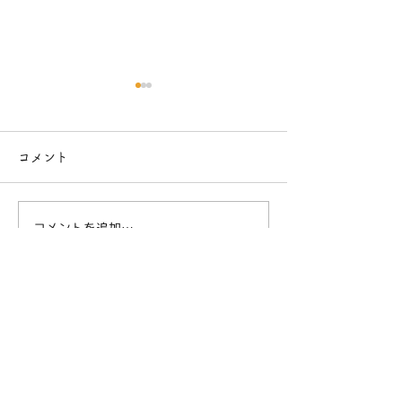
コメント
コメントを追加…
とにかく明るいチャッピ
ハイコンテクス
ー
罠