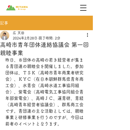
記事
広 天田
2024年2月28日
読了時間: 2分
高崎市青年団体連絡協議会 第一回
親睦事業
昨日、８団体の高崎の若き経営者が集ま
る青団連の親睦会を開催しました。参加
団体は、ＴＳＫ（高崎市青年商業者研究
会）、ＫＹＣ（在日本朝鮮群馬県青年商
工会）、水青会（高崎水道工事協同組
合）、紫電会（高崎電気工事協同組合青
年部紫電会）、高崎ＪＣ、運青研、青経
（高崎青年経営者協議会）、群馬商工会
です。青団連の主な活動としては、親睦
事業と研修事業を行うのですが、今回は
前者のイベントとなります。