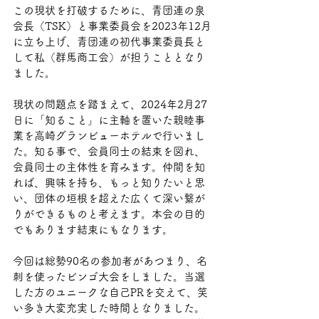
この現状を打破するために、青団連の泉
会長（TSK）と事業委員会を2023年12月
に立ち上げ、青団連の初代事業委員長と
して私（群馬商工会）が担うこととなり
ました。
現状の問題点を踏まえて、2024年2月27
日に「知ること」に主軸を置いた親睦事
業を高崎グランビューホテルで行いまし
た。知る事で、会員同士の結束を図れ、
会員同士の主体性を育みます。仲間を知
れば、興味を持ち、もっと知りたいと思
い、団体の垣根を超えた広くて深い繋が
りができるものと考えます。本会の目的
でもあります結束にもなります。
今回は総勢90名の参加者があつまり、名
刺を使ったビンゴ大会をしました。当選
した方のユニークな自己PRを交えて、笑
い多き大変充実した時間となりました。