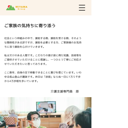
​ご家族の気持ちに寄り添う
社会という枠組みの中で、援助する側、援助を受ける側、そのよう
な関係性がある訳ですが、援助を必要とする方、ご家族様のお気持
ちに添う援助を心がけていきます。
私は欠けのある人間です。こだわりの強さ故に得た知識、技術等を
ご提供させていただけることに感謝し、一つひとつ丁寧にご対応さ
せていただきたいと思っております。
ここ数年、自身の足で移動できることに喜びを感じています。いわ
ゆる低山登山が趣味です。休日は「徘徊」ならぬ一日に1万５千歩
から4万歩程を歩いています。
介護支援専門員 原