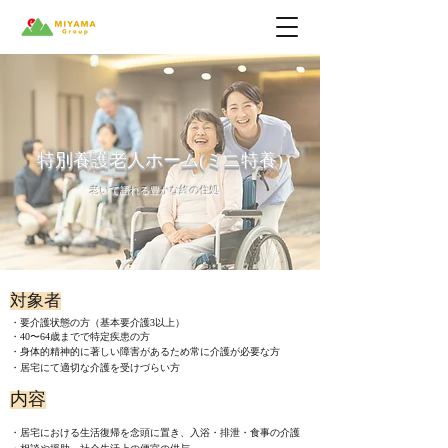
​特別養護老人ホーム(ミニ特養)
​老いて語れる豊かな終の住処
対象者
・要介護状態の方（基本要介護3以上）
・40〜64歳までで特定疾患の方
・身体的精神的に著しい障害があるため常に介護が必要な方
・​居宅にて適切な介護を受けづらい方
内容
​・居宅における生活復帰を念頭に置き、入浴・排泄・食事の介護