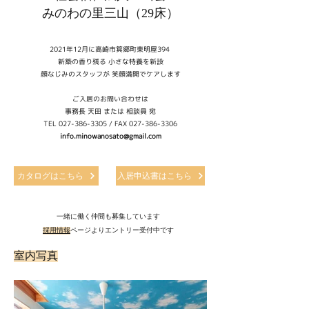
みのわの里三山（29床）
2021年12月に高崎市箕郷町東明屋394
新築の香り残る 小さな特養を新設
顔なじみのスタッフが 笑顔満開でケアします
ご入居のお問い合わせは
事務長 天田 または 相談員 宛
TEL ​027-386-3305 / FAX
027-386-3306
info.minowanosato@gmail.com
カタログはこちら
入居申込書はこちら
一緒に働く仲間も募集しています
採用情報
ページよりエントリー受付中です
室内写真