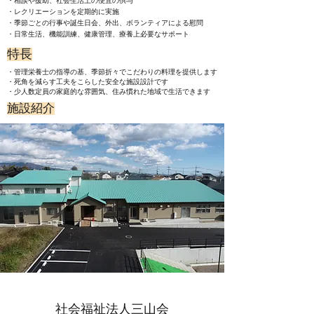
・相談や援助、社会生活上の便宜の供与
・レクリエーションを定期的に実施
・季節ごとの行事や誕生日会、外出、ボランティアによる慰問
・日常生活、機能訓練、健康管理、療養上必要なサポート
特長
・管理栄養士の指導の基、季節折々で
こだわりの料理を提供します
・死角を減らす工夫をこらした安全な施設設計です
・
少人数定員の家庭的な雰囲気、住み慣れた地域で生活できます
施設紹介
​社会福祉法人三山会