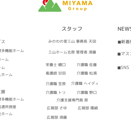
スタッフ
NEW
ビス
みのわの里三山 事務長 天田
◼︎新
模多機能ホーム
三山ホーム北原 管理者 須藤
◼︎マ
ホーム
​栄養士 樋口
介護職 佐藤
◼︎SNS
ーム
​看護師 甘田
介護職 松浦
人ホーム
介護職 ヘイディ
介護職 笠原
支援
介護職 トリ
介護職 野口
模多機能ホーム
介護支援専門員 原
者通所授産
広報部 さゆ
広報部 篠崎
祉ホーム
広報部 須藤